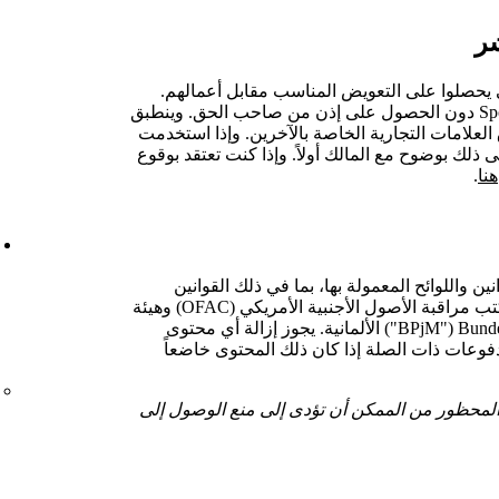
شر
ى يحصلوا على التعويض المناسب مقابل أعمالهم.
ويجوز إزالة أي محتوى يتم إرساله إلى Spotify دون الحصول على إذن من صاحب الحق. وينطبق
لعلامات التجارية الخاصة بالآخرين. وإذا استخدمت
 ذلك بوضوح مع المالك أولاً. وإذا كنت تعتقد بوقوع
هنا
.
ن واللوائح المعمولة بها، بما في ذلك القوانين
Bundesprüfstelle für jugendgefährdende Medien ‎‏ ("BPjM") الألمانية. يجوز إزالة أي محتوى
مدفوعات ذات الصلة إذا كان ذلك المحتوى خاضعاً
 المحظور من الممكن أن تؤدى إلى منع الوصول إلى