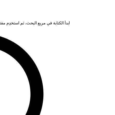
ابدأ الكتابة في مربع البحث، ثم استخدِم مفتاح "Tab" لتحديد خيار من ال