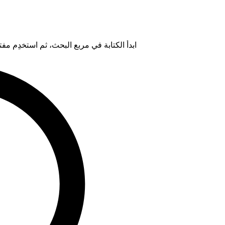
ابدأ الكتابة في مربع البحث، ثم استخدِم مفتاح "Tab" لتحديد خيار من ال