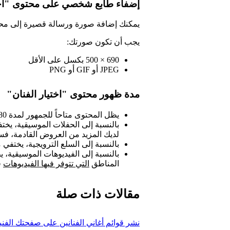
إضفاء طابع شخصي على محتوى "اختي
يمكنك إضافة صورة ورسالة قصيرة إلى محتو
يجب أن تكون صورتك:
690 × 500 بكسل على الأقل
JPEG أو GIF أو PNG
مدة ظهور محتوى "اختيار الفنان"
يظل المحتوى متاحاً للجمهور لمدة 180 يوماً، ما لم يتم تغييره قبل ذلك.
بالنسبة إلى الحفلات الموسيقية، يختفي
لديك المزيد من العروض القادمة، فس
بالنسبة إلى السلع الترويجية، يختفي م
بالنسبة إلى الفيديوهات الموسيقية، يظ
المناطق
التي تتوفر فيها الفيديوهات
ف
مقالات ذات صلة
نشر قوائم أغاني الفنانين على صفحتك الفني