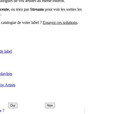
talogues de vos artistes au même endroit.
écente
, ou triez par
Streams
pour voir les sorties les
.
e catalogue de votre label ?
Essayez ces solutions
.
de label
playlists
or Artists
Oui
Non
z ?