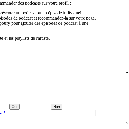
ommander des podcasts sur votre profil :
r présenter un podcast ou un épisode individuel.
pisodes de podcast et recommandez-la sur votre page.
Spotify pour ajouter des épisodes de podcast à une
te
et les
playlists de l'artiste
.
Oui
Non
z ?