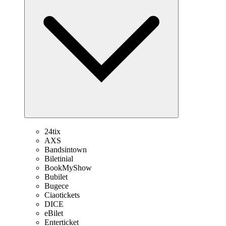
24tix
AXS
Bandsintown
Biletinial
BookMyShow
Bubilet
Bugece
Ciaotickets
DICE
eBilet
Enterticket