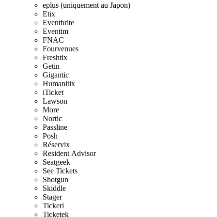
eplus (uniquement au Japon)
Etix
Eventbrite
Eventim
FNAC
Fourvenues
Freshtix
Getin
Gigantic
Humanitix
iTicket
Lawson
More
Nortic
Passline
Posh
Réservix
Resident Advisor
Seatgeek
See Tickets
Shotgun
Skiddle
Stager
Tickeri
Ticketek