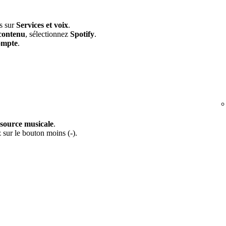
is sur
Services et voix
.
contenu
, sélectionnez
Spotify
.
ompte
.
 source musicale
.
 sur le bouton moins (-).