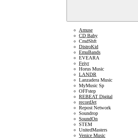
Amuse
CD Baby
CmdShft
DistroKid
EmuBands
EVEARA
Feiyr
Horus Music
LANDR
Lanzadera Music
MyMusic Sp
OFFstep
REBEAT Digital
recordJet
Repost Network
Soundrop
SoundOn
STEM
UnitedMasters
Venice Music