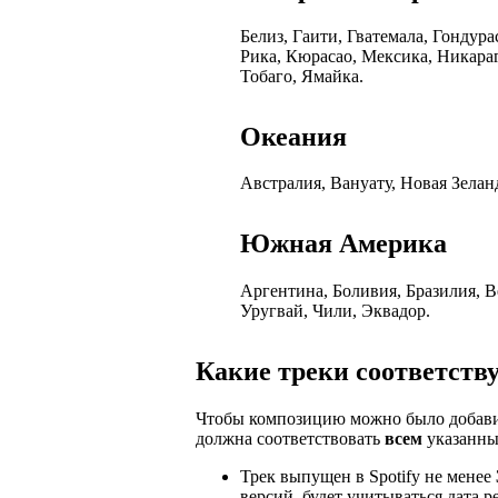
Белиз, Гаити, Гватемала, Гондур
Рика, Кюрасао, Мексика, Никара
Тобаго, Ямайка.
Океания
Австралия, Вануату, Новая Зелан
Южная Америка
Аргентина, Боливия, Бразилия, В
Уругвай, Чили, Эквадор.
Какие треки соответств
Чтобы композицию можно было добавить 
должна соответствовать
всем
указанны
Трек выпущен в Spotify не менее
версий, будет учитываться дата р