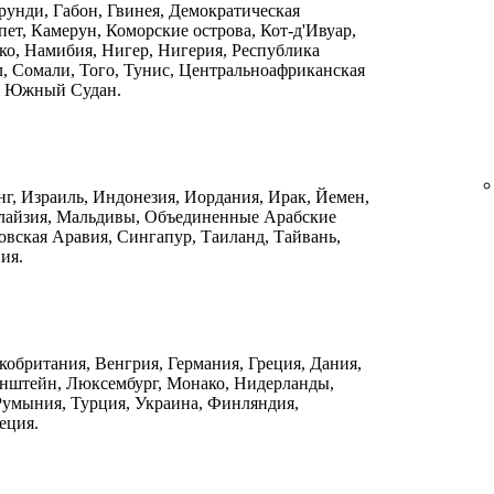
рунди, Габон, Гвинея, Демократическая
ет, Камерун, Коморские острова, Кот-д'Ивуар,
ко, Намибия, Нигер, Нигерия, Республика
л, Сомали, Того, Тунис, Центральноафриканская
, Южный Судан.
нг, Израиль, Индонезия, Иордания, Ирак, Йемен,
алайзия, Мальдивы, Объединенные Арабские
овская Аравия, Сингапур, Таиланд, Тайвань,
ия.
кобритания, Венгрия, Германия, Греция, Дания,
енштейн, Люксембург, Монако, Нидерланды,
Румыния, Турция, Украина, Финляндия,
еция.