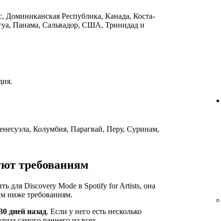
ас, Доминиканская Республика, Канада, Коста-
гуа, Панама, Сальвадор, США, Тринидад и
дия.
енесуэла, Колумбия, Парагвай, Перу, Суринам,
уют требованиям
для Discovery Mode в Spotify for Artists, она
м ниже требованиям.
30 дней назад
. Если у него есть несколько
елиза самого раннего из всех.