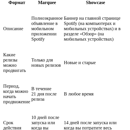
Формат
Marquee
Showcase
Полноэкранное
Баннер на главной странице
объявление в
Spotify (на компьютерах и
Описание
мобильном
мобильных устройствах) и в
приложении
разделе «Обзор» (на
Spotify
мобильных устройствах)
Какие
релизы
Только для
Новые и старые
можно
новых релизов
продвигать
Период,
В течение
когда можно
21 дня после
В любое время
начать
релиза
продвижение
10 дней после
Срок
запуска или
14 дней после запуска или
действия
когда вы
когда вы потратите весь