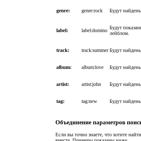
genre:
genre:rock
Будут найдены
Будут показа
label:
label:domino
лейблом.
track:
track:summer
Будут найдены
album:
album:love
Будут найден
artist:
artist:john
Будут найден
tag:
tag:new
Будут найдены
Объединение параметров поис
Если вы точно знаете, что хотите най
вместе. Примеры показаны ниже.