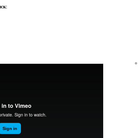
иск
: