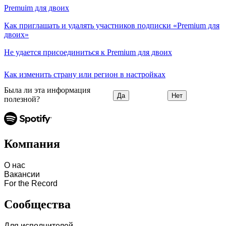
Premuim для двоих
Как приглашать и удалять участников подписки «Premium для
двоих»
Не удается присоединиться к Premium для двоих
Как изменить страну или регион в настройках
Была ли эта информация
Да
Нет
полезной?
Компания
О нас
Вакансии
For the Record
Сообщества
Для исполнителей