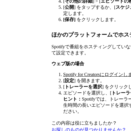
[
その他の詳細
] > [
エピソードの
[
公開
] をタップするか、[
スケジ
定します。
[保存]
をクリックします。
ほかのプラットフォームでホス
Spotifyで番組をホスティングし
て設定できます。
ウェブ版の場合
Spotify for Creatorsにログイン
[
設定
] を開きます。
[
トレーラーを選択
] をクリック
エピソードを選択し、[
トレーラ
ヒント：
Spotifyでは、ト
生時間の長いエピソードを選択す
ださい。
この内容は役に立ちましたか？
お探しのものが見つかりませんか？