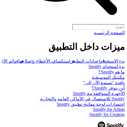
الصفحة الرئيسية
ميزات داخل التطبيق
بدء الاستخدام
إعدادات التطبيق
استكشاف الأخطاء وإصلاحها
قوائم الأغا
بدء استخدام Spotify
ما هو Spotify؟
مكتبتك الموسيقية
نافذة "تستمع الآن إلى"
أين يتوفر Spotify؟
الأجهزة المتوافقة مع Spotify
Spotify للاستعمال في الأماكن العامة والتجارية
اختصارات لوحة مفاتيح تطبيق Spotify
Spotify for Artists
Spotify for Creators