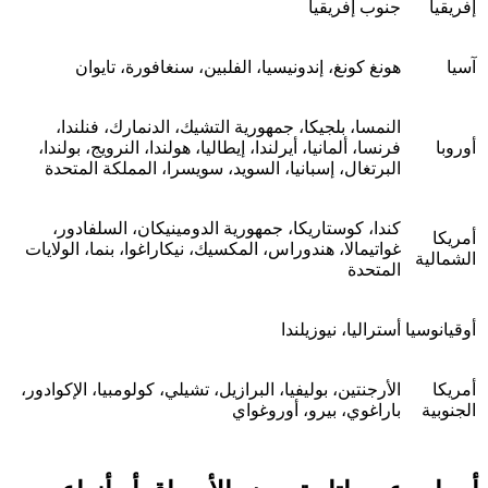
إفريقيا
جنوب إفريقيا
آسيا
هونغ كونغ، إندونيسيا، الفلبين، سنغافورة، تايوان
النمسا، بلجيكا، جمهورية التشيك، الدنمارك، فنلندا،
أوروبا
فرنسا، ألمانيا، أيرلندا، إيطاليا، هولندا، النرويج، بولندا،
البرتغال، إسبانيا، السويد، سويسرا، المملكة المتحدة
كندا، كوستاريكا، جمهورية الدومينيكان، السلفادور،
أمريكا
غواتيمالا، هندوراس، المكسيك، نيكاراغوا، بنما، الولايات
الشمالية
المتحدة
أوقيانوسيا
أستراليا، نيوزيلندا
أمريكا
الأرجنتين، بوليفيا، البرازيل، تشيلي، كولومبيا، الإكوادور،
الجنوبية
باراغوي، بيرو، أوروغواي