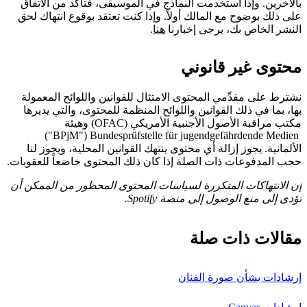
بالآخرين. وإذا استخدمت النماذج في الموسيقى، فتأكد من الاتفاق
على ذلك بوضوح مع المالك أولاً. وإذا كنت تعتقد بوقوع انتهاك لحق
النشر الخاص بك، يرجى إخبارنا
هنا
.
محتوى غير قانوني
نشترط على مقدِّمي المحتوى الامتثال للقوانين واللوائح المعمولة
بها، بما في ذلك القوانين واللوائح المنظمة للمحتوى، والتي يديرها
Bundesprüfstelle für jugendgefährdende Medien ‎‏ ("BPjM")
الألمانية. يجوز إزالة أي محتوى ينتهك القوانين المحلية، ويجوز لنا
حجب المدفوعات ذات الصلة إذا كان ذلك المحتوى خاضعاً للعقوبات.
إن الانتهاكات المتكررة لسياسات المحتوى المحظور من الممكن أن
تؤدى إلى منع الوصول إلى منصة Spotify.
مقالات ذات صلة
إرشادات بشأن صورة الفنان