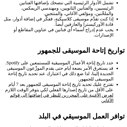
تشمل الأدوار الرئيسية التي ننصحك بإضافتها الفنانين
الرئيسيين، والفنانين الثانويين، ومهندسي الريمكس،
والملحِّنين، ومؤلفي الأغاني، والمنتجين.
إذا كنت تقدِّم موسيقى كلاسيكية، ففكِّر في إضافة أدوار، مثل
قادة الأوركيسترا والعازفين أيضاً.
يجب عدم إدراج أسماء أي فنانين في عناوين المقاطع أو
الإصدارات.
تواريخ إتاحة الموسيقى للجمهور
حدد تاريخ إتاحة الأعمال الموسيقية للمستمعين على Spotify.
قد يستغرق الأمر بضعة أيام حتى يقدم الموزِّعون الموسيقى
الجديدة إلينا، لذا ضع ذلك في اعتبارك عند تحديد تاريخ إتاحة
الموسيقى للجمهور.
نقترح عليك تحديد تاريخ إتاحة الموسيقى للجمهور بعد 7 أيام
على الأقل من تاريخ إصدارها الفعلي لكي يتوفر الوقت اللازم
لعرض الأغنية على المحررين للنظر في إضافتها إلى قوائم
الأغاني
توافر العمل الموسيقي في البلد