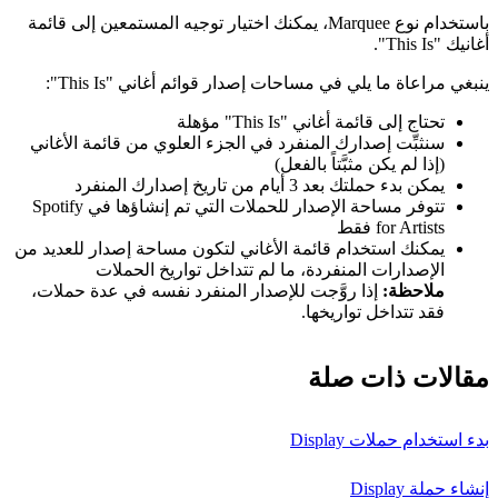
باستخدام نوع Marquee، يمكنك اختيار توجيه المستمعين إلى قائمة
أغانيك "This Is".
ينبغي مراعاة ما يلي في مساحات إصدار قوائم أغاني "This Is":
تحتاج إلى قائمة أغاني "This Is" مؤهلة
سنثبِّت إصدارك المنفرد في الجزء العلوي من قائمة الأغاني
(إذا لم يكن مثبَّتاً بالفعل)
يمكن بدء حملتك بعد 3 أيام من تاريخ إصدارك المنفرد
تتوفر مساحة الإصدار للحملات التي تم إنشاؤها في Spotify
for Artists فقط
يمكنك استخدام قائمة الأغاني لتكون مساحة إصدار للعديد من
الإصدارات المنفردة، ما لم تتداخل تواريخ الحملات
ملاحظة:
إذا روَّجت للإصدار المنفرد نفسه في عدة حملات،
فقد تتداخل تواريخها.
مقالات ذات صلة
بدء استخدام حملات Display
إنشاء حملة Display