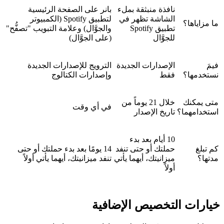
نافذة منبثقة بملء
بانر على الصفحة الرئيسية
الشاشة تظهر في
لتطبيق Spotify (الكمبيوتر
ما مزاياها؟
تطبيق Spotify
والجوَّال) وعلامة التبويب "تصفُّح"
للجوَّال
(على الجوَّال)
فيمَ
الإصدارات الجديدة
الترويج للإصدارات الجديدة
نستخدمها؟
فقط
وإصدارات الكتالوج
متى يمكنك
خلال 21 يوماً من
في أي وقت
استخدامهما؟
تاريخ الإصدار
10 أيام بعد بدء
كم تبلغ
حملتك أو حتى تنفد
14 يومًا بعد بدء حملتك أو حتى
مدتها؟
ميزانيتك، أيهما يأتي
تنفد ميزانيتك، أيهما يأتي أولاً
أولاً
خيارات التخصيص الإضافية