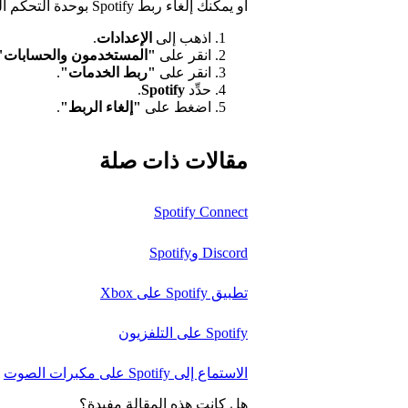
أو يمكنك إلغاء ربط Spotify بوحدة التحكم الخاصة بك:
اذهب إلى
الإعدادات
.
انقر على
"المستخدمون والحسابات"
انقر على
"ربط الخدمات"
.
حدِّد
Spotify
.
اضغط على
"إلغاء الربط"
.
مقالات ذات صلة
Spotify Connect
Discord وSpotify
تطبيق Spotify على Xbox
Spotify على التلفزيون
الاستماع إلى Spotify على مكبرات الصوت
هل كانت هذه المقالة مفيدة؟