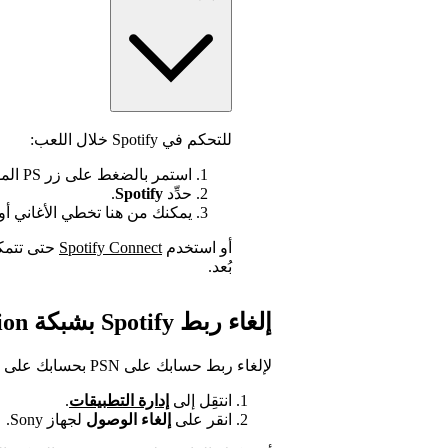
للتحكم في Spotify خلال اللعب:
استمر بالضغط على زر PS الموجود على وحدة التحكم لإظهار القائمة السريعة.
حدِّد
Spotify
.
يمكنك من هنا تخطي الأغاني أ
أو استخدم
Spotify Connect
حتى تتمك
بُعد.
إلغاء ربط Spotify بشبكة PlayStation
لإلغاء ربط حسابك على PSN بحسابك على Spotify:
انتقِل إلى
إدارة التطبيقات
.
انقر على
إلغاء الوصول
لجهاز Sony.