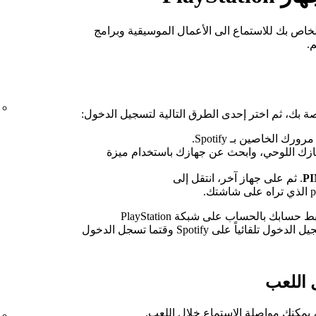
ِل تطبيق Spotify على جهاز PS5 أو PS4 الخاص بك للاستماع الى الأعمال الموسيقية وبرامج
.
 الخاصين بـ Spotify.
. ثم على جهاز آخر، انتقل إلى
عند تسجيل الدخول إلى Spotify، سيجري ربط حسابك بالحساب على شبكة PlayStation
Network. وهذا الإجراء سيمنحك إمكانية تسجيل الدخول تلقائياً على Spotify وقتما تسجل الدخول
 اللعب