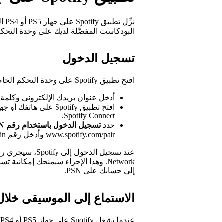
نزّ
البودكاست المفضَّلة لديك على وحدة التحكم
تسجيل الدخول
افتح تطبيق Spotify على وحدة التحكم الخاصة بك، ثم اختر إحدى الطرق التالية لتسجيل الدخول:
أدخل عنوان بريدك الإلكتروني وكلمة مرورك
افتح تطبيق Spotify على هاتفك أو جهازك اللوحي، وابحث عن جهازك باستخدام ميزة
.
Spotify Connect
حدد
تسجيل الدخول باستخدام رقم PIN
www.spotify.com/pair
وأدخل رقم pin الذي تراه على شاشتك.
إلى حسابك على PSN.
الاستماع إلى الموسيقى خلال
عندما تشغل Spotify على جهاز PS5 أو PS4، يمكنك مواصلة الاستماع خلال اللعب.