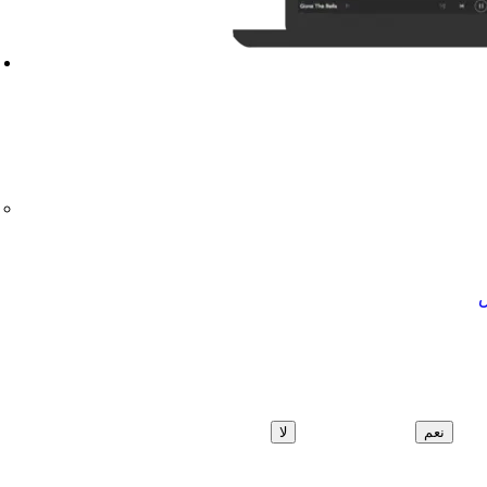
ض
نعم
لا