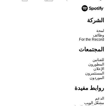
الشركة
لمحة
وظائف
For the Record
المجتمعات
للفنانين
المطورون
الإعلان
المستثمرون
الموردون
روابط مفيدة
الدعم
مشغّل الويب