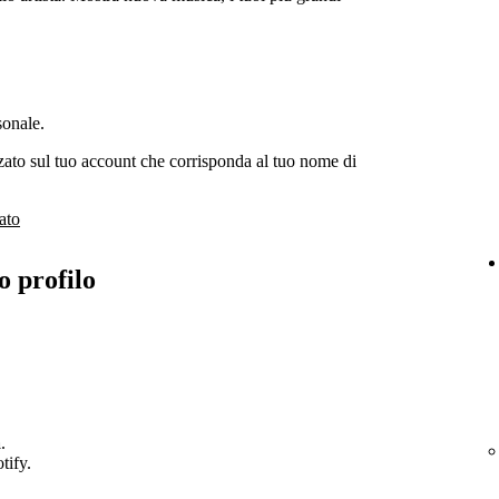
sonale.
ato sul tuo account che corrisponda al tuo nome di
ato
o profilo
a
.
tify.