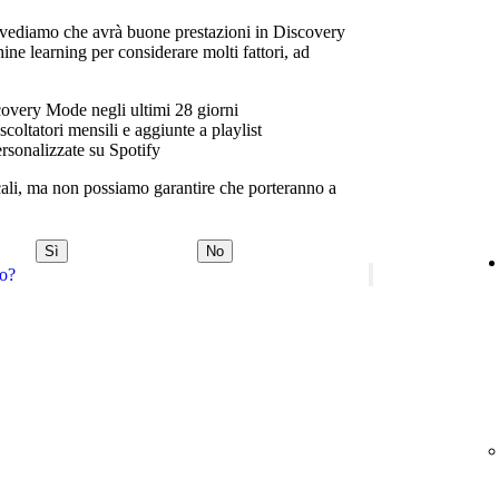
vediamo che avrà buone prestazioni in Discovery
ne learning per considerare molti fattori, ad
scovery Mode negli ultimi 28 giorni
scoltatori mensili e aggiunte a playlist
rsonalizzate su Spotify
cali, ma non possiamo garantire che porteranno a
Sì
No
do?