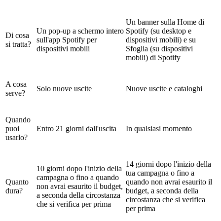
Un banner sulla Home di
Un pop-up a schermo intero
Spotify (su desktop e
Di cosa
sull'app Spotify per
dispositivi mobili) e su
si tratta?
dispositivi mobili
Sfoglia (su dispositivi
mobili) di Spotify
A cosa
Solo nuove uscite
Nuove uscite e cataloghi
serve?
Quando
puoi
Entro 21 giorni dall'uscita
In qualsiasi momento
usarlo?
14 giorni dopo l'inizio della
10 giorni dopo l'inizio della
tua campagna o fino a
campagna o fino a quando
Quanto
quando non avrai esaurito il
non avrai esaurito il budget,
dura?
budget, a seconda della
a seconda della circostanza
circostanza che si verifica
che si verifica per prima
per prima