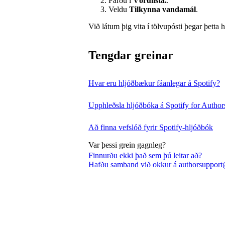
Farðu í
Vörulista.
.
Veldu
Tilkynna vandamál
.
Við látum þig vita í tölvupósti þegar þetta 
Tengdar greinar
Hvar eru hljóðbækur fáanlegar á Spotify?
Upphleðsla hljóðbóka á Spotify for Author
Að finna vefslóð fyrir Spotify-hljóðbók
Var þessi grein gagnleg?
Finnurðu ekki það sem þú leitar að?
Hafðu samband við okkur á authorsupport