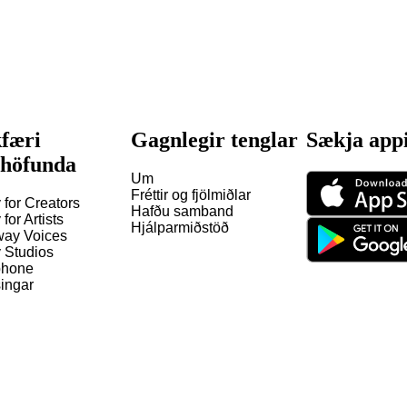
færi
Gagnlegir tenglar
Sækja app
shöfunda
Um
Fréttir og fjölmiðlar
 for Creators
Hafðu samband
 for Artists
Hjálparmiðstöð
way Voices
y Studios
hone
ingar