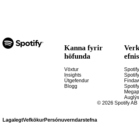
Kanna fyrir
Verk
höfunda
efni
Vöxtur
Spotify
Insights
Spotify
Útgefendur
Finda
Blogg
Spotif
Megap
Auglýs
©
2026
Spotify AB
Lagalegt
Vefkökur
Persónuverndarstefna