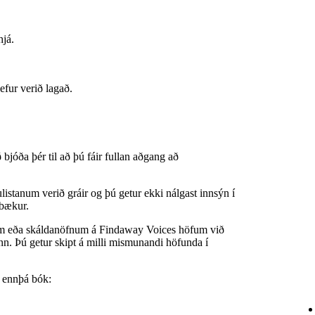
hjá.
hefur verið lagað.
bjóða þér til að þú fáir fullan aðgang að
rulistanum verið gráir og þú getur ekki nálgast innsýn í
 bækur.
 eða skáldanöfnum á Findaway Voices höfum við
nn. Þú getur skipt á milli mismunandi höfunda í
r ennþá bók: