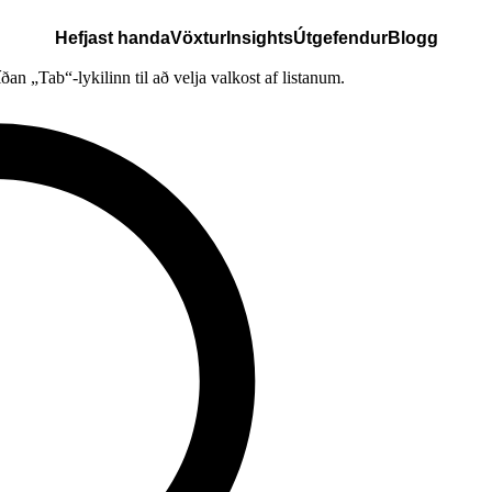
Hefjast handa
Vöxtur
Insights
Útgefendur
Blogg
íðan „Tab“-lykilinn til að velja valkost af listanum.