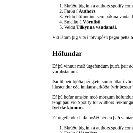
Skráðu þig inn á
authors.spotify.com
Farðu í
Authors
.
Veldu höfundinn sem bókina vantar 
Smelltu á
Vörulisti
.
Veldu
Tilkynna vandamál
.
Við látum þig vita í tölvupósti þegar þetta 
Höfundar
Ef þú vinnur með útgefendum þurfa þeir að 
vörulistanum.
Þar til þeir bjóða þér gætu sumir titlar í vö
hlustendur eða innlausnarkóða fyrir þessar
Ef þú hefur umsjón með mörgum höfundum
tengt þau við Spotify for Authors-reikningi
fyrirtækjunum.
.
Ef útgefendur hafa boðið þér en það vanta
Skráðu þig inn á
authors.spotify.com