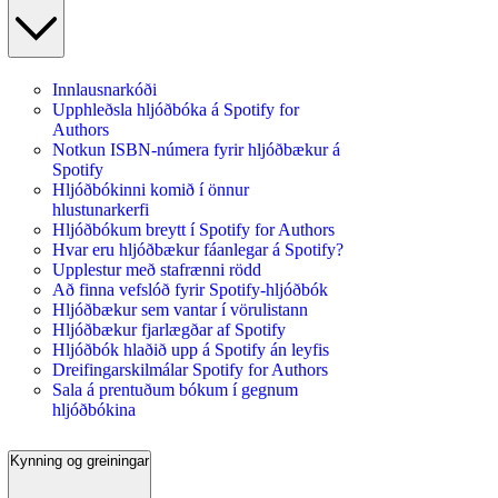
Innlausnarkóði
Upphleðsla hljóðbóka á Spotify for
Authors
Notkun ISBN-númera fyrir hljóðbækur á
Spotify
Hljóðbókinni komið í önnur
hlustunarkerfi
Hljóðbókum breytt í Spotify for Authors
Hvar eru hljóðbækur fáanlegar á Spotify?
Upplestur með stafrænni rödd
Að finna vefslóð fyrir Spotify-hljóðbók
Hljóðbækur sem vantar í vörulistann
Hljóðbækur fjarlægðar af Spotify
Hljóðbók hlaðið upp á Spotify án leyfis
Dreifingarskilmálar Spotify for Authors
Sala á prentuðum bókum í gegnum
hljóðbókina
Kynning og greiningar