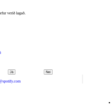
hefur verið lagað.
s
Já
Nei
@spotify.com