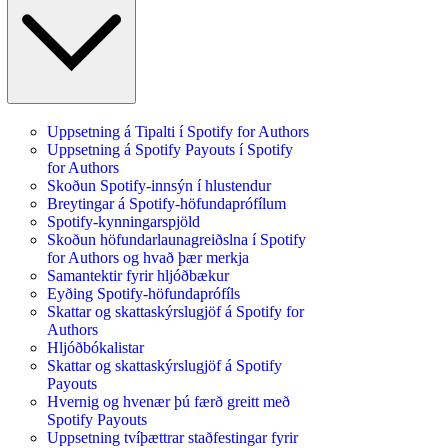
Uppsetning á Tipalti í Spotify for Authors
Uppsetning á Spotify Payouts í Spotify
for Authors
Skoðun Spotify-innsýn í hlustendur
Breytingar á Spotify-höfundaprófílum
Spotify-kynningarspjöld
Skoðun höfundarlaunagreiðslna í Spotify
for Authors og hvað þær merkja
Samantektir fyrir hljóðbækur
Eyðing Spotify-höfundaprófíls
Skattar og skattaskýrslugjöf á Spotify for
Authors
Hljóðbókalistar
Skattar og skattaskýrslugjöf á Spotify
Payouts
Hvernig og hvenær þú færð greitt með
Spotify Payouts
Uppsetning tvíþættrar staðfestingar fyrir