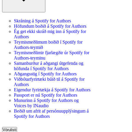
Skráning á Spotify for Authors
Höfundum boðið á Spotify for Authors
Ég get ekki skráð mig inn á Spotify for
Authors
Teymismeðlimum boðið í Spotify for
Authors-teymið
Teymismeðlimir fjarlægðir úr Spotify for
Authors-teyminu
Samanburður á aðgangi útgefenda og
höfunda í Spotify for Authors
Aðgangsstig í Spotify for Authors
Viðbótarfyrirtæki búið til á Spotify for
Authors
Eigendur fyrirtækja á Spotify for Authors
Passport er nú Spotify for Authors
Munurinn á Spotify for Authors og
Voices by INaudio
Beðið um afrit af persónuupplýsingum á
Spotify for Authors
Vörulisti