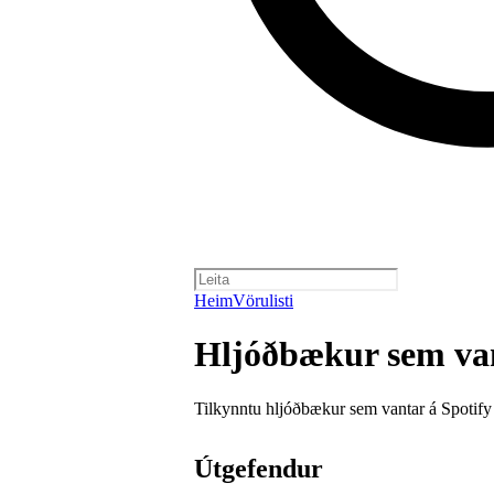
Heim
Vörulisti
Hljóðbækur sem van
Tilkynntu hljóðbækur sem vantar á Spotify
Útgefendur