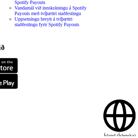
Spotify Payouts
Vandamál við innskráningu á Spotify
Payouts með tvíþættri staðfestingu
Uppsetningu breytt á tvíþættri
staðfestingu fyrir Spotify Payouts
ið
Ísland (Íslenska)