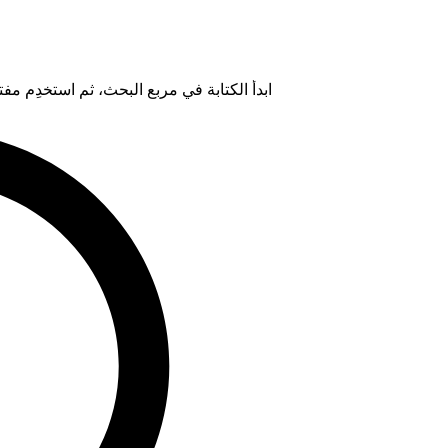
ابدأ الكتابة في مربع البحث، ثم استخدِم مفتاح "Tab" لتحديد خيار من ال