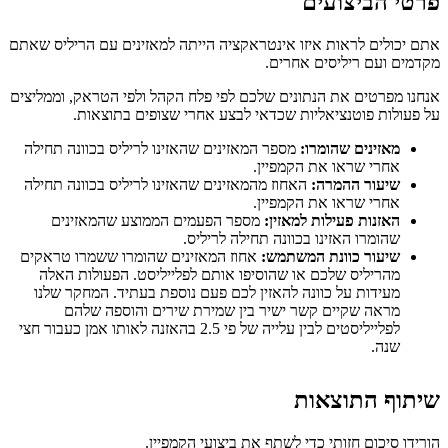
פרטי הביצועים
אתם יכולים לראות איזו אינטראקציה הייתה למאזינים עם הריליס שאתם
מקדמים ועם ריליסים אחרים.
אנחנו מפרטים את הנתונים שלכם לפי פלח הקהל ולפי הטראק, וממליצים
על פעולות פוטנציאליות שכדאי לבצע אחרי שצופים בתוצאות.
מאזינים שהומרו:
מספר המאזינים שהאזינו לריליס בכוונה תחילה
אחרי שראו את הקמפיין.
שיעור ההמרה:
האחוז מהמאזינים שהאזינו לריליס בכוונה תחילה
אחרי שראו את הקמפיין.
האזנות פעילות למאזין:
מספר הפעמים הממוצע שהמאזינים
שהומרו האזינו בכוונה תחילה לריליס.
שיעור כוונת המשתמש:
אחוז המאזינים שהומרו ששמרו טראקים
מהריליס שלכם או שהוסיפו אותם לפלייליסט. הפעולות האלה
מעידות על כוונה להאזין לכם פעם נוספת בעתיד. המחקר שלנו
מראה שקיים קשר ישיר בין שמירת שירים והוספה שלהם
לפלייליסטים לבין עלייה של פי 2.5 בהאזנה לאותו אמן כעבור חצי
שנה.
שיתוף התוצאות
הורידו סיכום חזותי כדי לשתף את ביצועי הקמפיין.