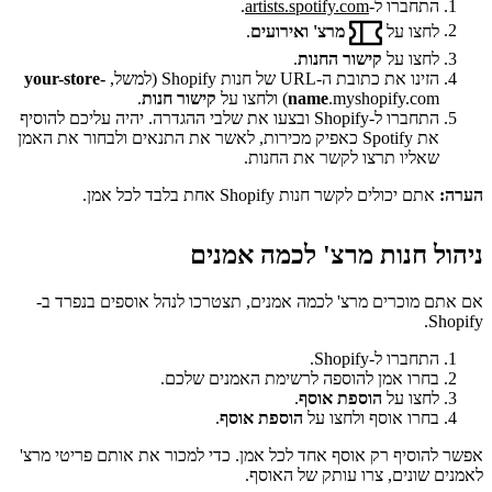
התחברו ל-
artists.spotify.com
.
לחצו על
מרצ' ואירועים
.
לחצו על
קישור החנות
.
הזינו את כתובת ה-URL של חנות Shopify (למשל,
your-store-
.myshopify.com) ולחצו על
name
קישור חנות
.
התחברו ל-Shopify ובצעו את שלבי ההגדרה. יהיה עליכם להוסיף
את Spotify כאפיק מכירות, לאשר את התנאים ולבחור את האמן
שאליו תרצו לקשר את החנות.
הערה:
אתם יכולים לקשר חנות Shopify אחת בלבד לכל אמן.
ניהול חנות מרצ' לכמה אמנים
אם אתם מוכרים מרצ' לכמה אמנים, תצטרכו לנהל אוספים בנפרד ב-
Shopify.
התחברו ל-Shopify.
בחרו אמן להוספה לרשימת האמנים שלכם.
לחצו על
הוספת אוסף
.
בחרו אוסף ולחצו על
הוספת אוסף
.
אפשר להוסיף רק אוסף אחד לכל אמן. כדי למכור את אותם פריטי מרצ'
לאמנים שונים, צרו עותק של האוסף.