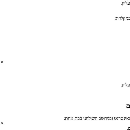
יון.
במקלדת:
יון.
ם
.