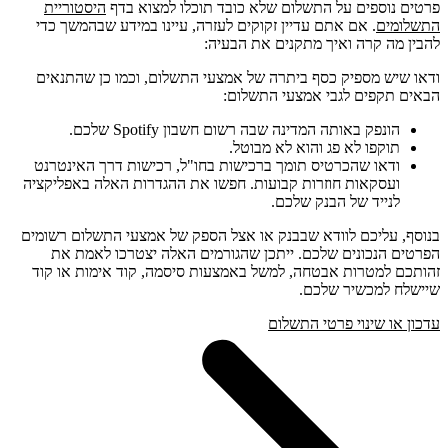
פרטים נוספים על התשלום שלא כובד תוכלו למצוא בדף
היסטוריית
התשלומים
. אם אתם עדיין זקוקים לעזרה, עיינו במידע שבהמשך כדי
להבין מה קרה ואיך מתקנים את הבעיה:
ודאו שיש מספיק כסף ביתרה של אמצעי התשלום, וכמו כן שהתנאים
הבאים תקפים לגבי אמצעי התשלום:
הונפק באותה המדינה שבה רשום חשבון Spotify שלכם.
תוקפו לא פג והוא לא מבוטל.
ודאו שהכרטיס תומך ברכישות בחו"ל, רכישות דרך האינטרנט
ועסקאות חוזרות קבועות. חפשו את ההגדרות האלה באפליקציה
לנייד של הבנק שלכם.
בנוסף, עליכם לוודא שבבנק או אצל הספק של אמצעי התשלום רשומים
הפרטים הנכונים שלכם. ייתכן שהגורמים האלה יצטרכו לאמת את
זהותכם למטרות אבטחה, למשל באמצעות סיסמה, קוד אימות או קוד
שיישלח למכשיר שלכם.
עדכון או שינוי פרטי התשלום