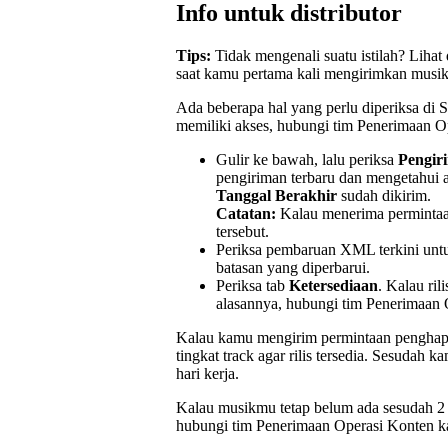
Info untuk distributor
Tips:
Tidak mengenali suatu istilah? Liha
saat kamu pertama kali mengirimkan musi
Ada beberapa hal yang perlu diperiksa di 
memiliki akses, hubungi tim Penerimaan O
Gulir ke bawah, lalu periksa
Pengir
pengiriman terbaru dan mengetahui
Tanggal Berakhir
sudah dikirim.
Catatan:
Kalau menerima perminta
tersebut.
Periksa pembaruan XML terkini un
batasan yang diperbarui.
Periksa tab
Ketersediaan
. Kalau ril
alasannya, hubungi tim Penerimaan 
Kalau kamu mengirim permintaan penghap
tingkat track agar rilis tersedia. Sesuda
hari kerja.
Kalau musikmu tetap belum ada sesudah 2 h
hubungi tim Penerimaan Operasi Konten k