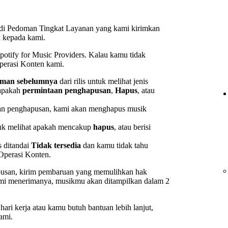
t di Pedoman Tingkat Layanan yang kami kirimkan
k kepada kami.
Spotify for Music Providers. Kalau kamu tidak
perasi Konten kami.
iman sebelumnya
dari rilis untuk melihat jenis
 apakah
permintaan penghapusan
,
Hapus
, atau
an penghapusan, kami akan menghapus musik
tuk melihat apakah mencakup
hapus
, atau berisi
is ditandai
Tidak tersedia
dan kamu tidak tahu
Operasi Konten.
usan, kirim pembaruan yang memulihkan hak
h kami menerimanya, musikmu akan ditampilkan dalam 2
ari kerja atau kamu butuh bantuan lebih lanjut,
ami.