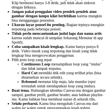
Klip berdurasi hanya 3-8 detik, jadi tidak akan sinkron
dengan liriknya.
Jangan pakai penggalan video pendek-pendek atau
gambar dengan lampu kilat berlebihan
karena mungkin
bisa mengganggu penonton.
Ukuran layar ponsel itu penting.
Bagian tepinya mungkin
terpotong pada beberapa ponsel.
Tidak perlu mencantumkan judul lagu dan nama artis
karena sudah muncul di tampilan Sekarang Memutar di app
Spotify.
Coba sampaikan kisah lengkap.
Kamu hanya punya 8
detik. Video musik yang terpotong dan kisah yang tidak
lengkap bisa mengecewakan penggemar.
Pilih jenis loop yang tepat:
Continuous Loop
menampilkan loop yang "mulus"
dan tidak tampak terputus.
Hard Cut
memiliki titik edit yang terlihat jelas (bisa
disamarkan secara artistik).
Rebound
memutar klip maju, lalu mundur (opsi
termudah untuk mendapatkan loop yang mulus).
Buat tema.
Hubungkan identitas Canvas-mu dengan gambar
sampul, gambar profil, gambar header, atau bahkan playlist-
mu. Kamu bahkan bisa membuat narasi di seluruh rilis.
Selalu perbarui.
Kamu bisa mengubah Canvas-mu dari
waktu ke waktu untuk menyampaikan kisah terkini,