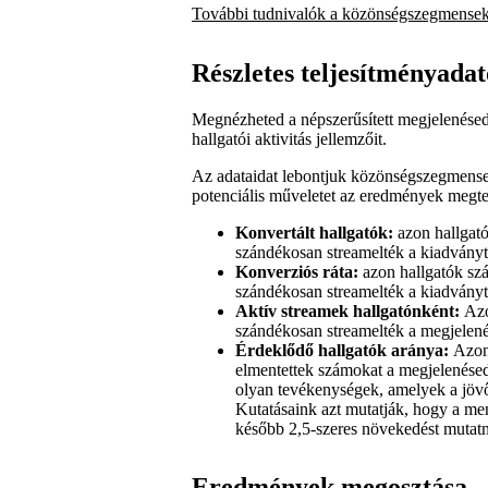
További tudnivalók a közönségszegmensek
Részletes teljesítményada
Megnézheted a népszerűsített megjelenésed
hallgatói aktivitás jellemzőit.
Az adataidat lebontjuk közönségszegmense
potenciális műveletet az eredmények megte
Konvertált hallgatók:
azon hallgat
szándékosan streamelték a kiadványt
Konverziós ráta:
azon hallgatók sz
szándékosan streamelték a kiadványt
Aktív streamek hallgatónként:
Azo
szándékosan streamelték a megjelené
Érdeklődő hallgatók aránya:
Azon
elmentettek számokat a megjelenésed
olyan tevékenységek, amelyek a jövőb
Kutatásaink azt mutatják, hogy a men
később 2,5-szeres növekedést mutatn
Eredmények megosztása