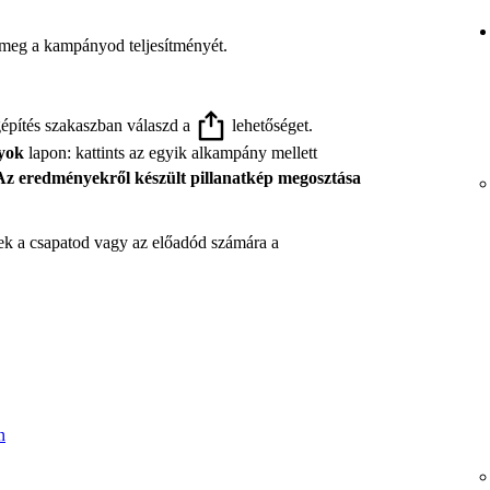
d meg a kampányod teljesítményét.
építés szakaszban válaszd a
lehetőséget.
yok
lapon: kattints az egyik alkampány mellett
Az eredményekről készült pillanatkép megosztása
ek a csapatod vagy az előadód számára a
n