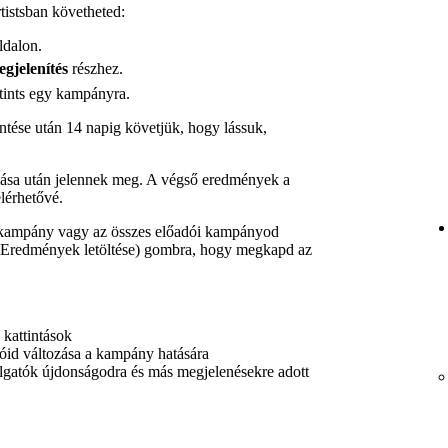
istsban követheted:
ldalon.
gjelenítés
részhez.
tints egy kampányra.
ntése után 14 napig követjük, hogy lássuk,
ása után jelennek meg. A végső eredmények a
lérhetővé.
t kampány vagy az összes előadói kampányod
Eredmények letöltése) gombra, hogy megkapd az
 kattintások
tóid változása a kampány hatására
lgatók újdonságodra és más megjelenésekre adott