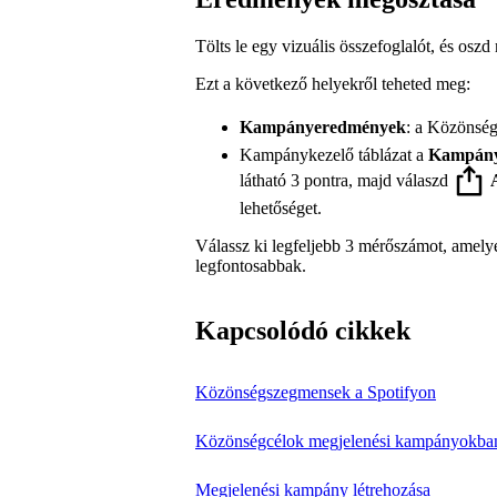
Tölts le egy vizuális összefoglalót, és osz
Ezt a következő helyekről teheted meg:
Kampányeredmények
: a Közönség
Kampánykezelő táblázat a
Kampán
látható 3 pontra, majd válaszd
lehetőséget.
Válassz ki legfeljebb 3 mérőszámot, amely
legfontosabbak.
Kapcsolódó cikkek
Közönségszegmensek a Spotifyon
Közönségcélok megjelenési kampányokba
Megjelenési kampány létrehozása