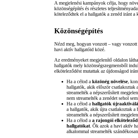
A megjelenési kampányok célja, hogy növel
közönségépítés és részletes teljesítményad
köteleződtek el a hallgatók a zenéd iránt 
Közönségépítés
Nézd meg, hogyan vonzott – vagy vonzott 
havi aktív hallgatóid közé.
Az eredményeket megjelenítő oldalon látha
hallgatók mely közönségszegmensből indul
elköteleződést mutattak az újdonságod iránt
Ha a célod a
közönég növelése
, kon
hallgatók, akik először csatlakoztak
streamelték a népszerűsített megjele
nem streamelték a zenédet sehol sem
Ha a célod a
hallgatók újraaktivál
a hallgatók, akik újra csatlakoztak a
streamelték a népszerűsített megjelen
Ha a célod a
a rajongói elköteleződ
hallgatókat
. Ők azok a havi aktív h
alkalommal streamelték szándékosan 