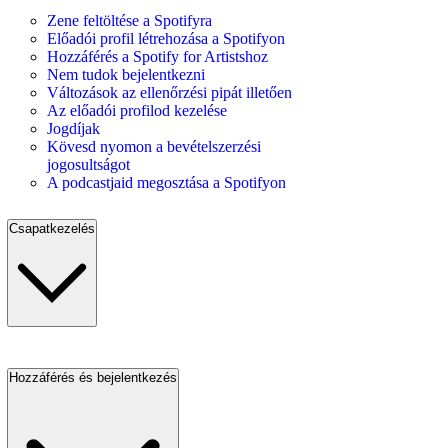
Zene feltöltése a Spotifyra
Előadói profil létrehozása a Spotifyon
Hozzáférés a Spotify for Artistshoz
Nem tudok bejelentkezni
Változások az ellenőrzési pipát illetően
Az előadói profilod kezelése
Jogdíjak
Kövesd nyomon a bevételszerzési
jogosultságot
A podcastjaid megosztása a Spotifyon
Csapatkezelés
Hozzáférés és bejelentkezés