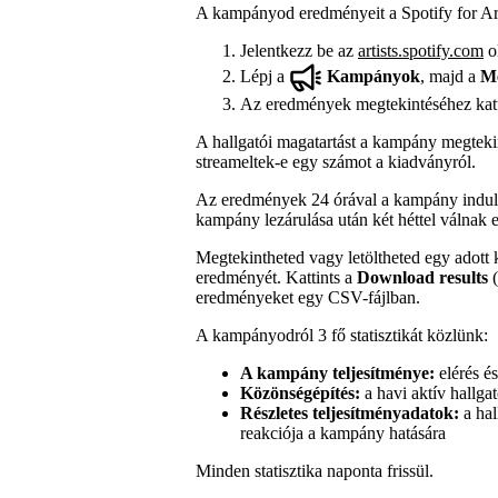
A kampányod eredményeit a Spotify for Art
Jelentkezz be az
artists.spotify.com
o
Lépj a
Kampányok
, majd a
Me
Az eredmények megtekintéséhez kat
A hallgatói magatartást a kampány megteki
streameltek-e egy számot a kiadványról.
Az eredmények 24 órával a kampány indul
kampány lezárulása után két héttel válnak e
Megtekintheted vagy letöltheted egy adot
eredményét. Kattints a
Download results
(
eredményeket egy CSV-fájlban.
A kampányodról 3 fő statisztikát közlünk:
A kampány teljesítménye:
elérés és
Közönségépítés:
a havi aktív hallga
Részletes teljesítményadatok:
a hal
reakciója a kampány hatására
Minden statisztika naponta frissül.