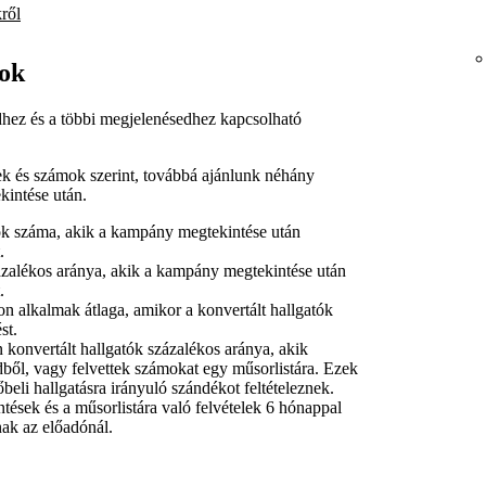
ről
tok
hez és a többi megjelenésedhez kapcsolható
k és számok szerint, továbbá ajánlunk néhány
kintése után.
ók száma, akik a kampány megtekintése után
.
ázalékos aránya, akik a kampány megtekintése után
.
n alkalmak átlaga, amikor a konvertált hallgatók
st.
 konvertált hallgatók százalékos aránya, akik
ből, vagy felvettek számokat egy műsorlistára. Ezek
eli hallgatásra irányuló szándékot feltételeznek.
tések és a műsorlistára való felvételek 6 hónappal
ak az előadónál.