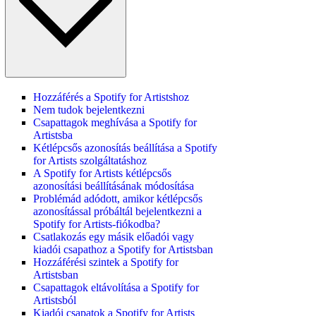
Hozzáférés a Spotify for Artistshoz
Nem tudok bejelentkezni
Csapattagok meghívása a Spotify for
Artistsba
Kétlépcsős azonosítás beállítása a Spotify
for Artists szolgáltatáshoz
A Spotify for Artists kétlépcsős
azonosítási beállításának módosítása
Problémád adódott, amikor kétlépcsős
azonosítással próbáltál bejelentkezni a
Spotify for Artists-fiókodba?
Csatlakozás egy másik előadói vagy
kiadói csapathoz a Spotify for Artistsban
Hozzáférési szintek a Spotify for
Artistsban
Csapattagok eltávolítása a Spotify for
Artistsból
Kiadói csapatok a Spotify for Artists