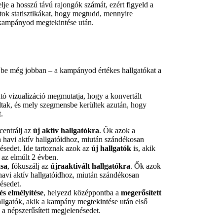
je a hosszú távú rajongók számát, ezért figyeld a
atok statisztikákat, hogy megtudd, mennyire
a kampányod megtekintése után.
be még jobban – a kampányod értékes hallgatókat a
tó vizualizáció megmutatja, hogy a konvertált
tak, és mely szegmensbe kerültek azután, hogy
.
centrálj az
új aktív hallgatókra
. Ők azok a
 a havi aktív hallgatóidhoz, miután szándékosan
nésedet. Ide tartoznak azok az
új hallgatók
is, akik
 az elmúlt 2 évben.
ása
, fókuszálj az
újraaktivált hallgatókra
. Ők azok
 havi aktív hallgatóidhoz, miután szándékosan
ésedet.
és elmélyítése
, helyezd középpontba a
megerősített
allgatók, akik a kampány megtekintése után első
a népszerűsített megjelenésedet.