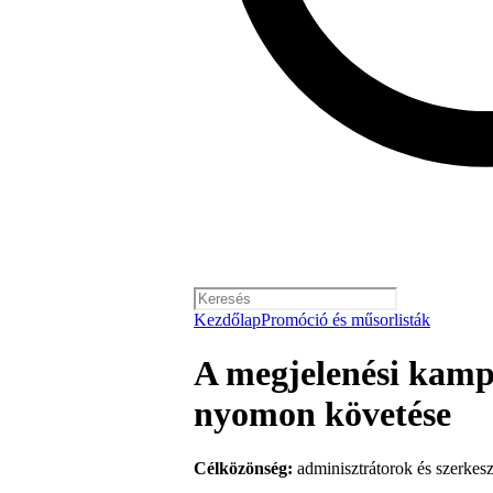
Kezdőlap
Promóció és műsorlisták
A megjelenési kam
nyomon követése
Célközönség:
adminisztrátorok és szerkesz