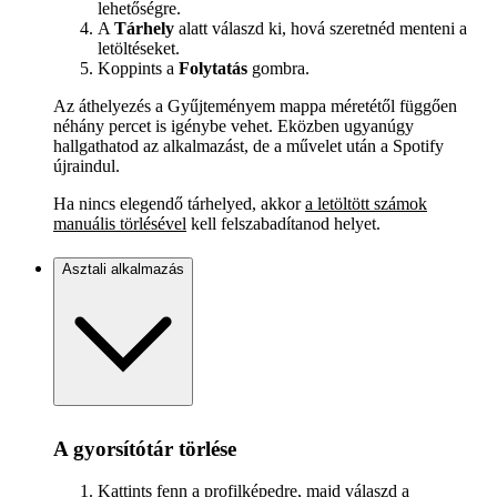
lehetőségre.
A
Tárhely
alatt válaszd ki, hová szeretnéd menteni a
letöltéseket.
Koppints a
Folytatás
gombra.
Az áthelyezés a Gyűjteményem mappa méretétől függően
néhány percet is igénybe vehet. Eközben ugyanúgy
hallgathatod az alkalmazást, de a művelet után a Spotify
újraindul.
Ha nincs elegendő tárhelyed, akkor
a letöltött számok
manuális törlésével
kell felszabadítanod helyet.
Asztali alkalmazás
A gyorsítótár törlése
Kattints fenn a profilképedre, majd válaszd a