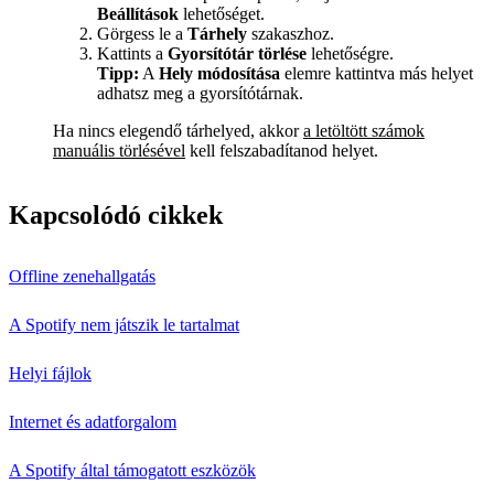
Beállítások
lehetőséget.
Görgess le a
Tárhely
szakaszhoz.
Kattints a
Gyorsítótár törlése
lehetőségre.
Tipp:
A
Hely módosítása
elemre kattintva más helyet
adhatsz meg a gyorsítótárnak.
Ha nincs elegendő tárhelyed, akkor
a letöltött számok
manuális törlésével
kell felszabadítanod helyet.
Kapcsolódó cikkek
Offline zenehallgatás
A Spotify nem játszik le tartalmat
Helyi fájlok
Internet és adatforgalom
A Spotify által támogatott eszközök