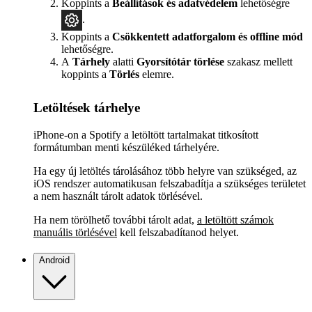
Koppints a
Beállítások
és adatvédelem
lehetőségre
.
Koppints a
Csökkentett adatforgalom és offline mód
lehetőségre.
A
Tárhely
alatti
Gyorsítótár törlése
szakasz mellett
koppints a
Törlés
elemre.
Letöltések tárhelye
iPhone-on a Spotify a letöltött tartalmakat titkosított
formátumban menti készüléked tárhelyére.
Ha egy új letöltés tárolásához több helyre van szükséged, az
iOS rendszer automatikusan felszabadítja a szükséges területet
a nem használt tárolt adatok törlésével.
Ha nem törölhető további tárolt adat,
a letöltött számok
manuális törlésével
kell felszabadítanod helyet.
Android