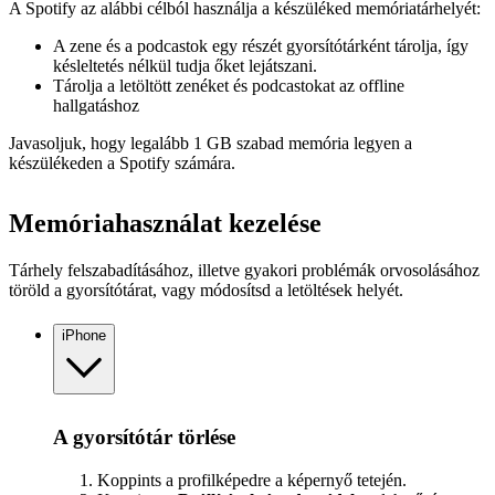
A Spotify az alábbi célból használja a készüléked memóriatárhelyét:
A zene és a podcastok egy részét gyorsítótárként tárolja, így
késleltetés nélkül tudja őket lejátszani.
Tárolja a letöltött zenéket és podcastokat az offline
hallgatáshoz
Javasoljuk, hogy legalább 1 GB szabad memória legyen a
készülékeden a Spotify számára.
Memóriahasználat kezelése
Tárhely felszabadításához, illetve gyakori problémák orvosolásához
töröld a gyorsítótárat, vagy módosítsd a letöltések helyét.
iPhone
A gyorsítótár törlése
Koppints a profilképedre a képernyő tetején.