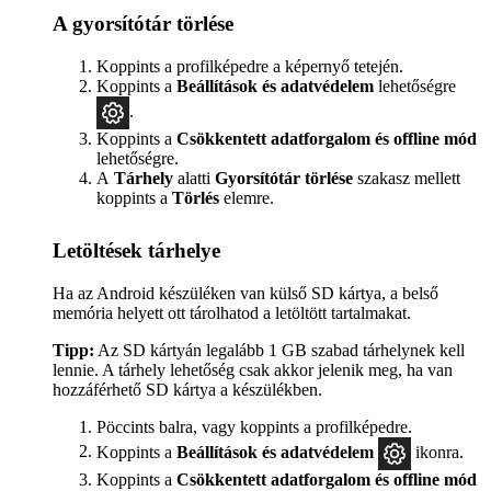
A gyorsítótár törlése
Koppints a profilképedre a képernyő tetején.
Koppints a
Beállítások
és adatvédelem
lehetőségre
.
Koppints a
Csökkentett adatforgalom és offline mód
lehetőségre.
A
Tárhely
alatti
Gyorsítótár törlése
szakasz mellett
koppints a
Törlés
elemre.
Letöltések tárhelye
Ha az Android készüléken van külső SD kártya, a belső
memória helyett ott tárolhatod a letöltött tartalmakat.
Tipp:
Az SD kártyán legalább 1 GB szabad tárhelynek kell
lennie. A tárhely lehetőség csak akkor jelenik meg, ha van
hozzáférhető SD kártya a készülékben.
Pöccints balra, vagy koppints a profilképedre.
Koppints a
Beállítások és adatvédelem
ikonra.
Koppints a
Csökkentett adatforgalom és offline mód