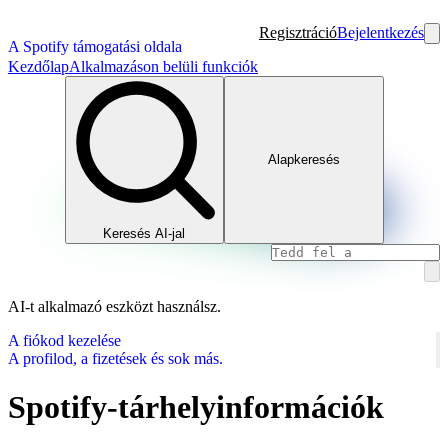
Regisztráció
Bejelentkezés
A Spotify támogatási oldala
Kezdőlap
Alkalmazáson belüli funkciók
Alapkeresés
Keresés AI-jal
AI-t alkalmazó eszközt használsz.
A fiókod kezelése
A profilod, a fizetések és sok más.
Spotify-tárhelyinformációk