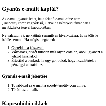
Gyanús e-mailt kaptál?
Az e-mail gyanús lehet, ha a feladó e-mail-címe nem
„@spotify.com” végződésű, illetve ha kételyeid támadnak a
megbízhatóságával kapcsolatban.
Ne válaszolj rá, ne kattints semmilyen hivatkozásra, és ne tölts le
belőle semmit. Ha mégis megtetted:
Cseréld le a jelszavad
.
Változtass jelszót minden más olyan oldalon, ahol ugyanazt a
jelszót használod.
Értesítsd a bankod, ha úgy gondolod, hogy hozzáfértek a
pénzügyi adataidhoz.
Gyanús e-mail jelentése
Továbbítsd az e-mailt a spoof@spotify.com címre.
Töröld az e-mailt.
Kapcsolódó cikkek