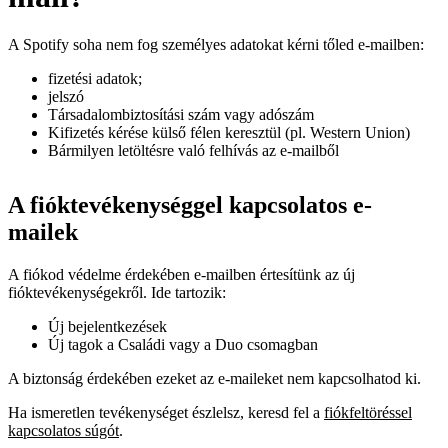
A Spotify soha nem fog személyes adatokat kérni tőled e-mailben:
fizetési adatok;
jelszó
Társadalombiztosítási szám vagy adószám
Kifizetés kérése külső félen keresztül (pl. Western Union)
Bármilyen letöltésre való felhívás az e-mailből
A fióktevékenységgel kapcsolatos e-
mailek
A fiókod védelme érdekében e-mailben értesítünk az új
fióktevékenységekről. Ide tartozik:
Új bejelentkezések
Új tagok a Családi vagy a Duo csomagban
A biztonság érdekében ezeket az e-maileket nem kapcsolhatod ki.
Ha ismeretlen tevékenységet észlelsz, keresd fel a
fiókfeltöréssel
kapcsolatos súgót
.