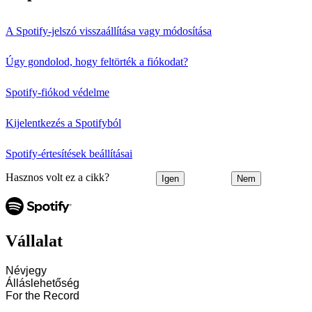
A Spotify-jelszó visszaállítása vagy módosítása
Úgy gondolod, hogy feltörték a fiókodat?
Spotify-fiókod védelme
Kijelentkezés a Spotifyból
Spotify-értesítések beállításai
Hasznos volt ez a cikk?
Igen
Nem
Vállalat
Névjegy
Álláslehetőség
For the Record