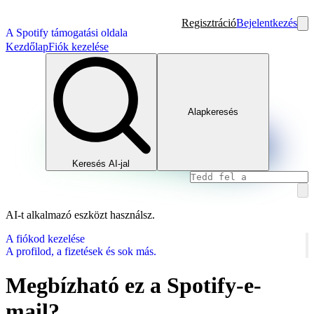
Regisztráció
Bejelentkezés
A Spotify támogatási oldala
Kezdőlap
Fiók kezelése
Alapkeresés
Keresés AI-jal
AI-t alkalmazó eszközt használsz.
A fiókod kezelése
A profilod, a fizetések és sok más.
Megbízható ez a Spotify-e-
mail?