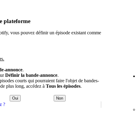
e plateforme
potify, vous pouvez définir un épisode existant comme
rs.
nde-annonce
.
sur
Définir la bande-annonce
.
sodes courts qui pourraient faire l'objet de bandes-
ode plus long, accédez à
Tous les épisodes
.
Oui
Non
z ?