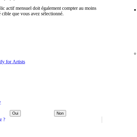
lic actif mensuel doit également compter au moins
 cible que vous avez sélectionné.
fy for Artists
y
Oui
Non
z ?