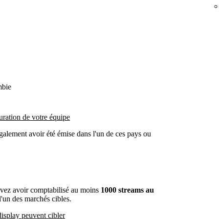
mbie
uration de votre équipe
galement avoir été émise dans l'un de ces pays ou
evez avoir comptabilisé au moins
1000 streams au
'un des marchés cibles.
isplay peuvent cibler