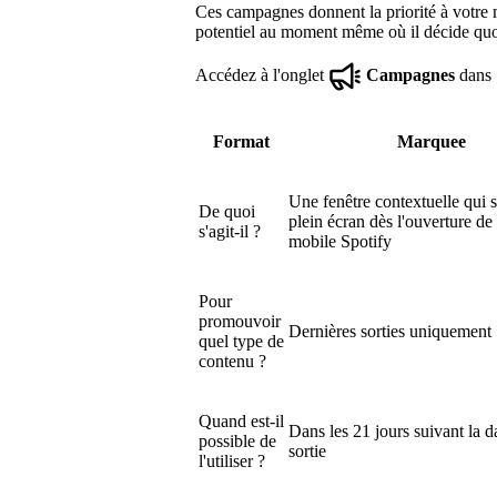
Ces campagnes donnent la priorité à votre m
potentiel au moment même où il décide quoi
Accédez à l'onglet
Campagnes
dans 
Format
Marquee
Une fenêtre contextuelle qui s
De quoi
plein écran dès l'ouverture de 
s'agit-il ?
mobile Spotify
Pour
promouvoir
Dernières sorties uniquement
quel type de
contenu ?
Quand est-il
Dans les 21 jours suivant la d
possible de
sortie
l'utiliser ?