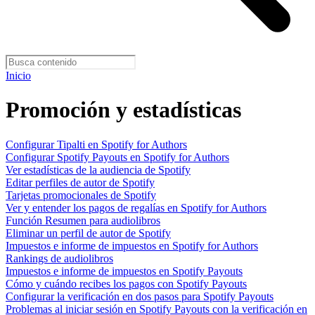
Inicio
Promoción y estadísticas
Configurar Tipalti en Spotify for Authors
Configurar Spotify Payouts en Spotify for Authors
Ver estadísticas de la audiencia de Spotify
Editar perfiles de autor de Spotify
Tarjetas promocionales de Spotify
Ver y entender los pagos de regalías en Spotify for Authors
Función Resumen para audiolibros
Eliminar un perfil de autor de Spotify
Impuestos e informe de impuestos en Spotify for Authors
Rankings de audiolibros
Impuestos e informe de impuestos en Spotify Payouts
Cómo y cuándo recibes los pagos con Spotify Payouts
Configurar la verificación en dos pasos para Spotify Payouts
Problemas al iniciar sesión en Spotify Payouts con la verificación en