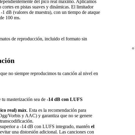
ndependientemente del pico real máximo. Aplicamos
o cortes en pistas suaves y dinámicas. El limitador
a -1 dB (valores de muestra), con un tiempo de ataque
 de 100 ms.
rmatos de reproducción, incluido el formato sin
ación
a que no siempre reproducimos tu canción al nivel en
e tu masterización sea de
-14 dB con LUFS
ico real) máx
. Esta es la recomendación para
gg/Vorbis y AAC) y garantiza que no se genere
 transcodificación.
s superior a -14 dB con LUFS integrado, mantén
el
evitar una distorsión adicional. Las canciones con