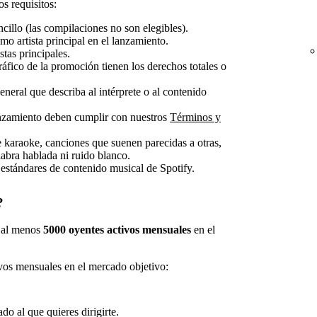
s requisitos:
cillo (las compilaciones no son elegibles).
mo artista principal en el lanzamiento.
stas principales.
gráfico de la promoción tienen los derechos totales o
neral que describa al intérprete o al contenido
lanzamiento deben cumplir con nuestros
Términos y
karaoke, canciones que suenen parecidas a otras,
labra hablada ni ruido blanco.
estándares de contenido musical de Spotify.
?
s al menos
5000 oyentes activos mensuales
en el
ivos mensuales en el mercado objetivo:
ado al que quieres dirigirte.