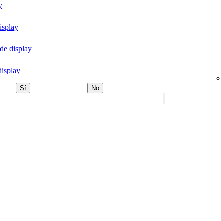
y
isplay
de display
display
Sí
No