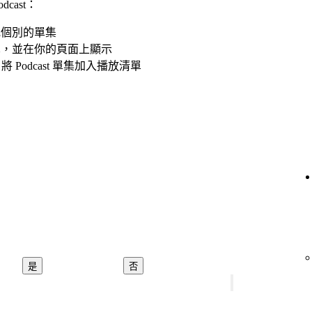
cast：
 或個別的單集
放清單，並在你的頁面上顯示
p 將 Podcast 單集加入播放清單
是
否