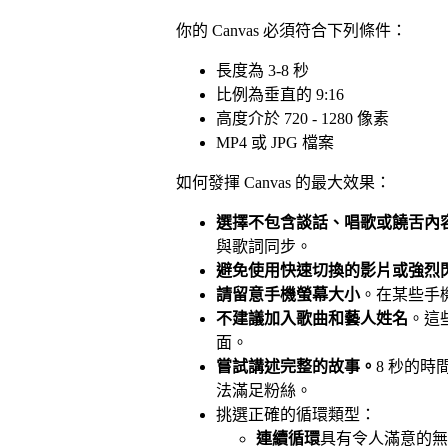
你的 Canvas 必須符合下列條件：
長度為 3-8 秒
比例為垂直的 9:16
高度介於 720 - 1280 像素
MP4 或 JPG 檔案
如何發揮 Canvas 的最大效果：
選擇不包含談話、唱歌或饒舌內
與歌詞同步。
避免使用快速切換的影片或強烈
請留意手機螢幕大小
。在某些手
不建議加入歌曲和藝人姓名
。這些
面。
嘗試講述完整的故事。
8 秒的
法滿足粉絲。
挑選正確的循環類型：
連續循環
具有令人滿意的無