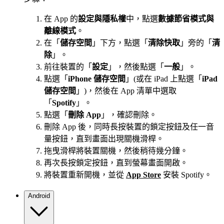
在 App 的
設定與隱私權
中，點選
數據節省模式與
離線模式
。
在「
儲存空間
」下方，點選「
清除快取
」旁的「
清
除
」。
前往裝置的「
設定
」，然後點選「
一般
」。
點選「
iPhone 儲存空間
」(或在 iPad 上點選「
iPad
儲存空間
」)，然後在 App 清單中選取
「
Spotify
」。
點選「
刪除 App
」，確認刪除。
刪除 App 後，同時長按裝置的鎖定按鈕及任一音
量按鈕，直到畫面出現關機滑桿。
拖曳滑桿將裝置關機，然後稍待幾分鐘。
再次長按鎖定按鈕，直到螢幕畫面開啟。
將裝置重新開機，並從
App Store
安裝 Spotify。
Android