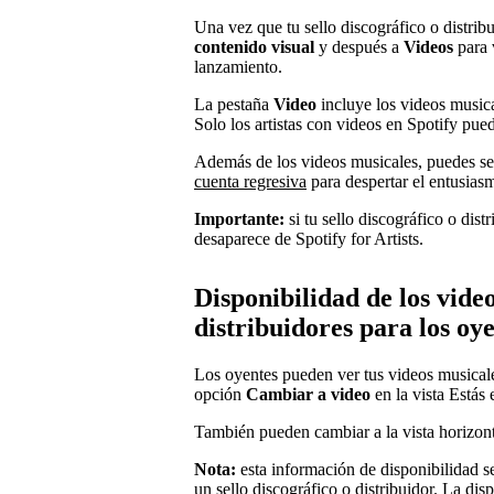
Una vez que tu sello discográfico o distrib
contenido visual
y después a
Videos
para 
lanzamiento.
La pestaña
Video
incluye los videos musical
Solo los artistas con videos en Spotify pue
Además de los videos musicales, puedes s
cuenta regresiva
para despertar el entusias
Importante:
si tu sello discográfico o dis
desaparece de Spotify for Artists.
Disponibilidad de los vide
distribuidores para los oy
Los oyentes pueden ver tus videos musicale
opción
Cambiar a video
en la vista Estás
También pueden cambiar a la vista horizonta
Nota:
esta información de disponibilidad s
un sello discográfico o distribuidor. La dis