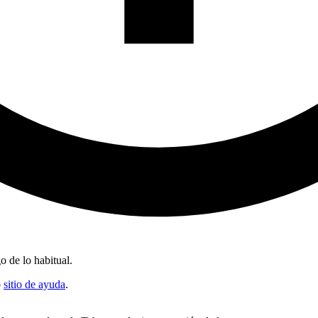
o de lo habitual.
o
sitio de ayuda
.