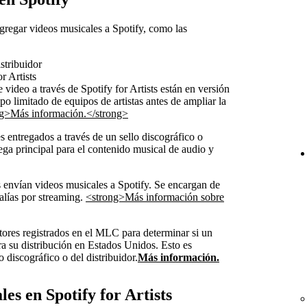
gregar videos musicales a Spotify, como las
stribuidor
r Artists
 video a través de Spotify for Artists están en versión
o limitado de equipos de artistas antes de ampliar la
g>Más información.</strong>
es entregados a través de un sello discográfico o
rega principal para el contenido musical de audio y
es envían videos musicales a Spotify. Se encargan de
galías por streaming.
<strong>Más información sobre
itores registrados en el MLC para determinar si un
ra su distribución en Estados Unidos. Esto es
 discográfico o del distribuidor.
Más información.
es en Spotify for Artists