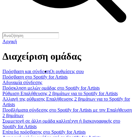
Αρχική
Διαχείριση ομάδας
Πρόσβαση και σύνδεση
Οι ρυθμίσεις σου
Πρόσβαση στο Spotify for Artists
Αδυναμία σύνδεσης
Πρόσκληση μελών ομάδας στο Spotify for Artists
Ρύθμιση Επαλήθευσης 2 βημάτων για το Spotify for Artists
Αλλαγή της ρύθμισης Επαλήθευσης 2 βημάτων για το Spotify for
Artists
Προβλήματα σύνδεσης στο Spotify for Artists με την Επαλήθευση
2 βημάτων
Συμμετοχή σε άλλη ομάδα καλλιτέχνη ή δισκογραφικής στο
Spotify for Artists
Επίπεδα πρόσβασης στο Spotify for Artists