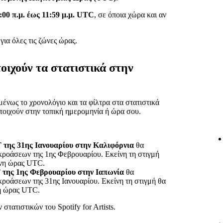
:00 π.μ. έως 11:59 μ.μ. UTC
, σε όποια χώρα και αν
ια όλες τις ζώνες ώρας.
τοιχούν τα στατιστικά στην
νως το χρονολόγιο και τα φίλτρα στα στατιστικά
ιστοιχούν στην τοπική ημερομηνία ή ώρα σου.
T της 31ης Ιανουαρίου στην Καλιφόρνια
θα
κροάσεων της 1ης Φεβρουαρίου. Εκείνη τη στιγμή
ώνη ώρας UTC.
T της 1ης Φεβρουαρίου στην Ιαπωνία
θα
κροάσεων της 31ης Ιανουαρίου. Εκείνη τη στιγμή θα
νη ώρας UTC.
στατιστικών του Spotify for Artists.