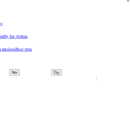
ων
ify for Artists
ι ακολούθων σου
Ναι
Όχι