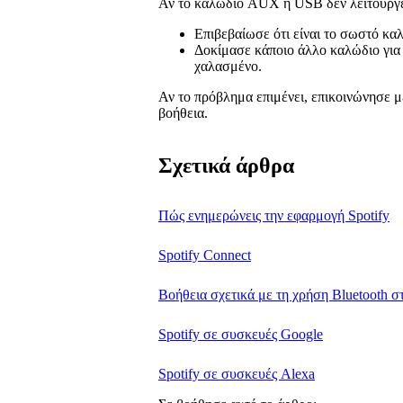
Αν το καλώδιο AUX ή USB δεν λειτουργε
Επιβεβαίωσε ότι είναι το σωστό κα
Δοκίμασε κάποιο άλλο καλώδιο για 
χαλασμένο.
Αν το πρόβλημα επιμένει, επικοινώνησε μ
βοήθεια.
Σχετικά άρθρα
Πώς ενημερώνεις την εφαρμογή Spotify
Spotify Connect
Βοήθεια σχετικά με τη χρήση Bluetooth στ
Spotify σε συσκευές Google
Spotify σε συσκευές Alexa