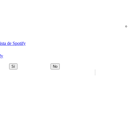
ista de Spotify
fy
Sí
No