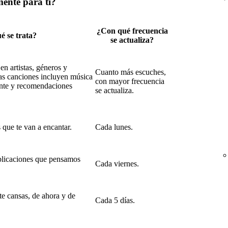
mente para ti?
¿Con qué frecuencia
é se trata?
se actualiza?
n artistas, géneros y
Cuanto más escuches,
as canciones incluyen música
con mayor frecuencia
nte y recomendaciones
se actualiza.
que te van a encantar.
Cada lunes.
licaciones que pensamos
Cada viernes.
te cansas, de ahora y de
Cada 5 días.