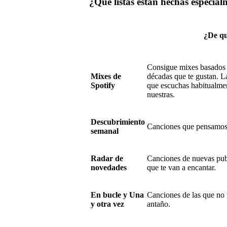
¿Qué listas están hechas especial
¿De qu
Consigue mixes basados e
Mixes de
décadas que te gustan. L
Spotify
que escuchas habitualme
nuestras.
Descubrimiento
Canciones que pensamos 
semanal
Radar de
Canciones de nuevas pub
novedades
que te van a encantar.
En bucle y Una
Canciones de las que no 
y otra vez
antaño.