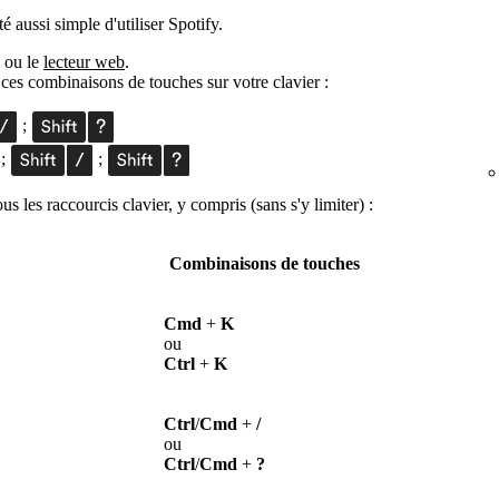
é aussi simple d'utiliser Spotify.
y ou le
lecteur web
.
es combinaisons de touches sur votre clavier :
;
;
;
s les raccourcis clavier, y compris (sans s'y limiter) :
Combinaisons de touches
Cmd
+
K
ou
Ctrl
+
K
Ctrl
/
Cmd
+
/
ou
Ctrl
/
Cmd
+
?