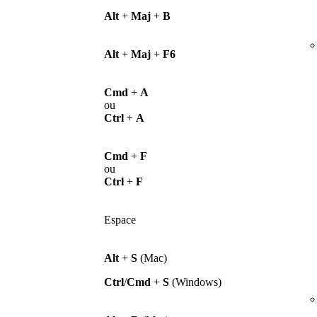
Alt
+
Maj
+
B
Alt
+
Maj
+
F6
Cmd
+
A
ou
Ctrl
+
A
Cmd
+
F
ou
Ctrl
+
F
Espace
Alt
+
S
(Mac)
Ctrl
/
Cmd
+
S
(Windows)