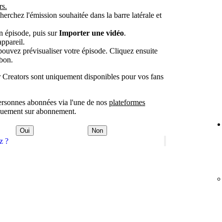
rs.
herchez l'émission souhaitée dans la barre latérale et
un épisode, puis sur
Importer une vidéo
.
appareil.
pouvez prévisualiser votre épisode. Cliquez ensuite
bon.
r Creators sont uniquement disponibles pour vos fans
ersonnes abonnées via l'une de nos
plateformes
niquement sur abonnement.
Oui
Non
z ?