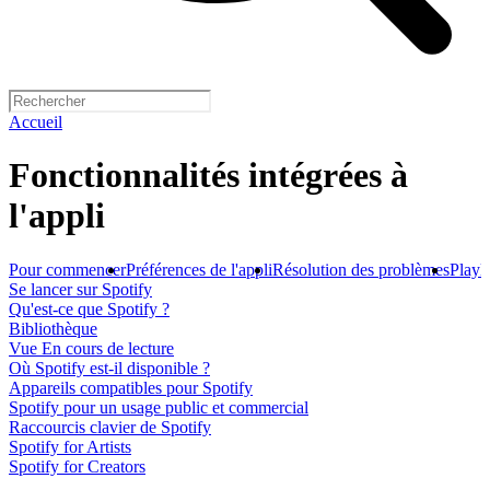
Accueil
Fonctionnalités intégrées à
l'appli
Pour commencer
Préférences de l'appli
Résolution des problèmes
Playli
Se lancer sur Spotify
Qu'est-ce que Spotify ?
Bibliothèque
Vue En cours de lecture
Où Spotify est-il disponible ?
Appareils compatibles pour Spotify
Spotify pour un usage public et commercial
Raccourcis clavier de Spotify
Spotify for Artists
Spotify for Creators